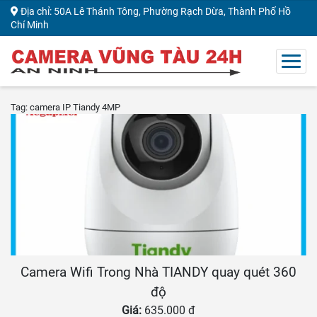
Địa chỉ: 50A Lê Thánh Tông, Phường Rạch Dừa, Thành Phố Hồ
Chí Minh
Tag: camera IP Tiandy 4MP
Camera Wifi Trong Nhà TIANDY quay quét 360
độ
Giá:
635.000 đ