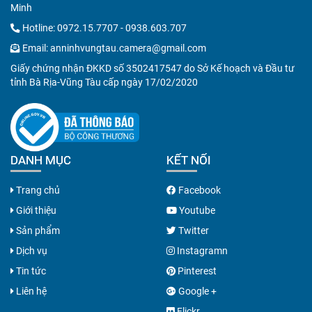
Minh
Hotline:
0972.15.7707
-
0938.603.707
Email:
anninhvungtau.camera@gmail.com
Giấy chứng nhận ĐKKD số 3502417547 do Sở Kế hoạch và Đầu tư
tỉnh Bà Rịa-Vũng Tàu cấp ngày 17/02/2020
DANH MỤC
KẾT NỐI
Trang chủ
Facebook
Giới thiệu
Youtube
Sản phẩm
Twitter
Dịch vụ
Instagramn
Tin tức
Pinterest
Liên hệ
Google +
Flickr