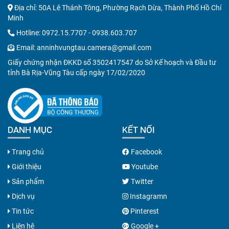
Địa chỉ: 50A Lê Thánh Tông, Phường Rạch Dừa, Thành Phố Hồ Chí
Minh
Hotline:
0972.15.7707
-
0938.603.707
Email:
anninhvungtau.camera@gmail.com
Giấy chứng nhận ĐKKD số 3502417547 do Sở Kế hoạch và Đầu tư
tỉnh Bà Rịa-Vũng Tàu cấp ngày 17/02/2020
DANH MỤC
KẾT NỐI
Trang chủ
Facebook
Giới thiệu
Youtube
Sản phẩm
Twitter
Dịch vụ
Instagramn
Tin tức
Pinterest
Liên hệ
Google +