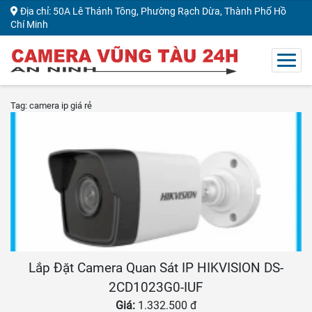
Địa chỉ: 50A Lê Thánh Tông, Phường Rạch Dừa, Thành Phố Hồ
Chí Minh
Tag: camera ip giá rẻ
Lắp Đặt Camera Quan Sát IP HIKVISION DS-
2CD1023G0-IUF
Giá:
1.332.500 đ