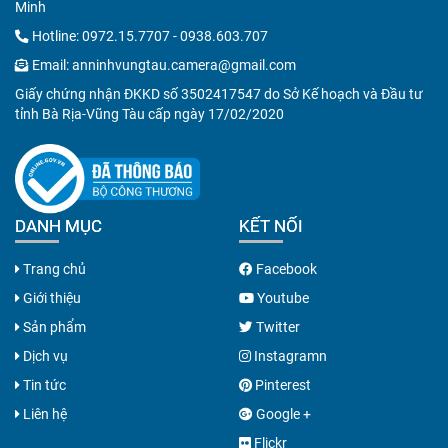
Minh
Hotline:
0972.15.7707
-
0938.603.707
Email:
anninhvungtau.camera@gmail.com
Giấy chứng nhận ĐKKD số 3502417547 do Sở Kế hoạch và Đầu tư
tỉnh Bà Rịa-Vũng Tàu cấp ngày 17/02/2020
DANH MỤC
KẾT NỐI
Trang chủ
Facebook
Giới thiệu
Youtube
Sản phẩm
Twitter
Dịch vụ
Instagramn
Tin tức
Pinterest
Liên hệ
Google +
Flickr