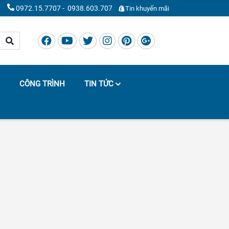
0972.15.7707
-
0938.603.707
Tin khuyến mãi
CÔNG TRÌNH
TIN TỨC