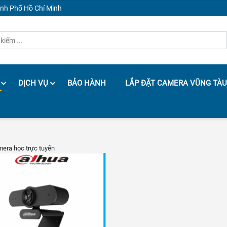
ành Phố Hồ Chí Minh
DỊCH VỤ
BẢO HÀNH
LẮP ĐẶT CAMERA VŨNG TÀU
mera học trực tuyến