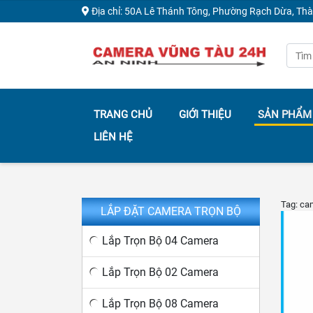
Địa chỉ: 50A Lê Thánh Tông, Phường Rạch Dừa, Th
TRANG CHỦ
GIỚI THIỆU
SẢN PHẨM
LIÊN HỆ
Tag: ca
LẮP ĐẶT CAMERA TRỌN BỘ
Lắp Trọn Bộ 04 Camera
Lắp Trọn Bộ 02 Camera
Lắp Trọn Bộ 08 Camera