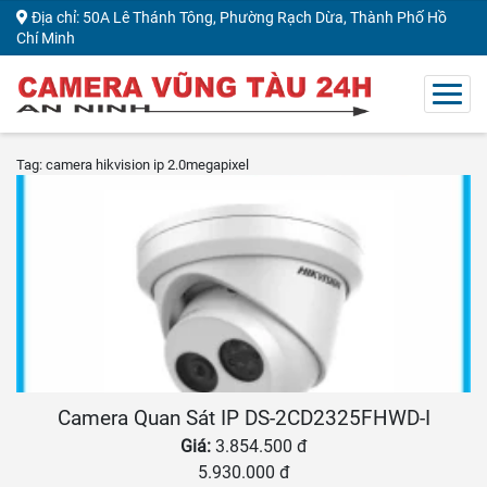
Địa chỉ: 50A Lê Thánh Tông, Phường Rạch Dừa, Thành Phố Hồ
Chí Minh
Tag: camera hikvision ip 2.0megapixel
Camera Quan Sát IP DS-2CD2325FHWD-I
Giá:
3.854.500 đ
5.930.000 đ