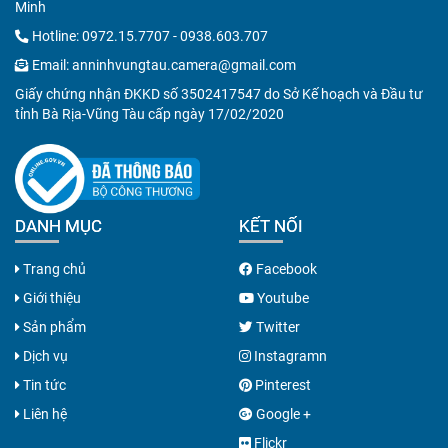
Minh
Hotline:
0972.15.7707
-
0938.603.707
Email:
anninhvungtau.camera@gmail.com
Giấy chứng nhận ĐKKD số 3502417547 do Sở Kế hoạch và Đầu tư
tỉnh Bà Rịa-Vũng Tàu cấp ngày 17/02/2020
DANH MỤC
KẾT NỐI
Trang chủ
Facebook
Giới thiệu
Youtube
Sản phẩm
Twitter
Dịch vụ
Instagramn
Tin tức
Pinterest
Liên hệ
Google +
Flickr