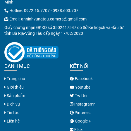
Minh
Hotline:
0972.15.7707
-
0938.603.707
Email:
anninhvungtau.camera@gmail.com
Giấy chứng nhận ĐKKD số 3502417547 do Sở Kế hoạch và Đầu tư
tỉnh Bà Rịa-Vũng Tàu cấp ngày 17/02/2020
DANH MỤC
KẾT NỐI
Trang chủ
Facebook
Giới thiệu
Youtube
Sản phẩm
Twitter
Dịch vụ
Instagramn
Tin tức
Pinterest
Liên hệ
Google +
Flickr