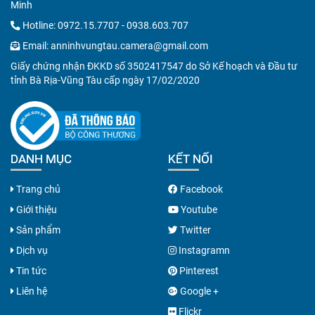
Minh
Hotline:
0972.15.7707
-
0938.603.707
Email:
anninhvungtau.camera@gmail.com
Giấy chứng nhận ĐKKD số 3502417547 do Sở Kế hoạch và Đầu tư
tỉnh Bà Rịa-Vũng Tàu cấp ngày 17/02/2020
DANH MỤC
KẾT NỐI
Trang chủ
Facebook
Giới thiệu
Youtube
Sản phẩm
Twitter
Dịch vụ
Instagramn
Tin tức
Pinterest
Liên hệ
Google +
Flickr