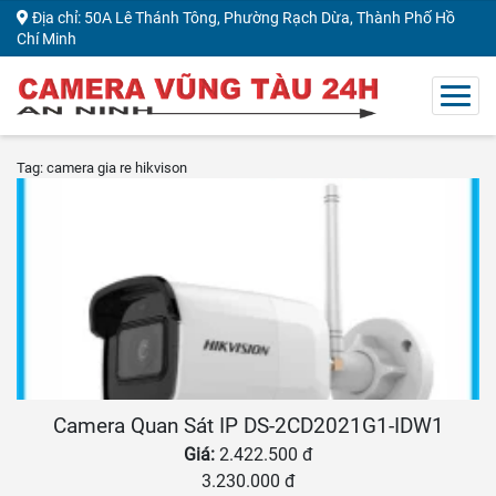
Địa chỉ: 50A Lê Thánh Tông, Phường Rạch Dừa, Thành Phố Hồ
Chí Minh
Tag: camera gia re hikvison
Camera Quan Sát IP DS-2CD2021G1-IDW1
Giá:
2.422.500 đ
3.230.000 đ