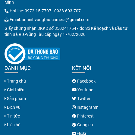
Minh
Hotline:
0972.15.7707
-
0938.603.707
Email:
anninhvungtau.camera@gmail.com
Giấy chứng nhận ĐKKD số 3502417547 do Sở Kế hoạch và Đầu tư
tỉnh Bà Rịa-Vũng Tàu cấp ngày 17/02/2020
DANH MỤC
KẾT NỐI
Trang chủ
Facebook
Giới thiệu
Youtube
Sản phẩm
Twitter
Dịch vụ
Instagramn
Tin tức
Pinterest
Liên hệ
Google +
Flickr