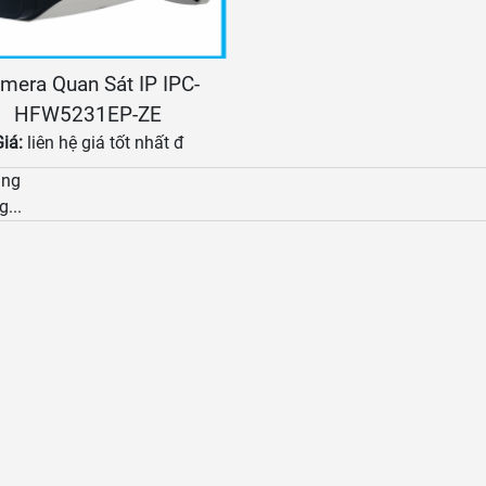
mera Quan Sát IP IPC-
HFW5231EP-ZE
Giá:
liên hệ giá tốt nhất đ
àng
g...