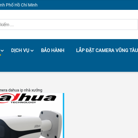
ành Phố Hồ Chí Minh
DỊCH VỤ
BẢO HÀNH
LẮP ĐẶT CAMERA VŨNG TÀU
mera dahua ip nhà xưởng