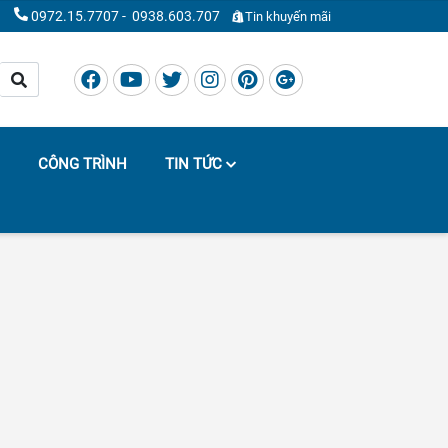
0972.15.7707
-
0938.603.707
Tin khuyến mãi
CÔNG TRÌNH
TIN TỨC