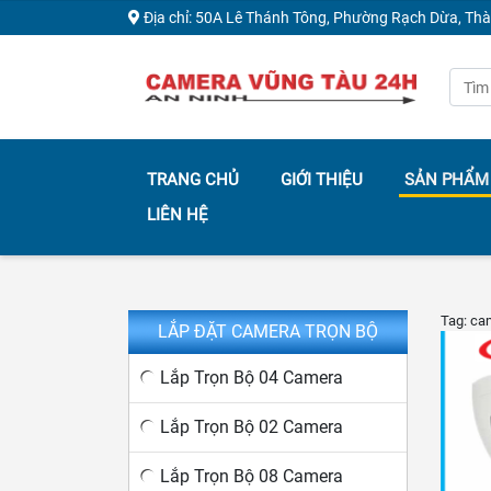
Địa chỉ: 50A Lê Thánh Tông, Phường Rạch Dừa, Th
TRANG CHỦ
GIỚI THIỆU
SẢN PHẨM
LIÊN HỆ
Tag: ca
LẮP ĐẶT CAMERA TRỌN BỘ
Lắp Trọn Bộ 04 Camera
Lắp Trọn Bộ 02 Camera
Lắp Trọn Bộ 08 Camera