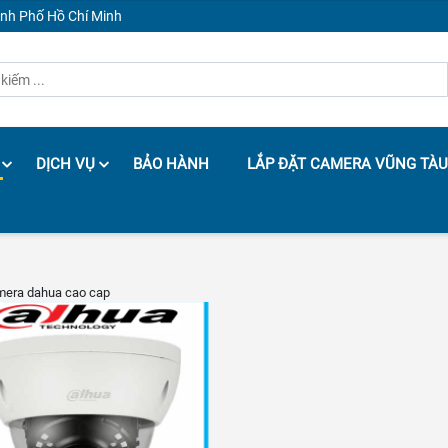
ành Phố Hồ Chí Minh
DỊCH VỤ
BẢO HÀNH
LẮP ĐẶT CAMERA VŨNG TÀU
mera dahua cao cap