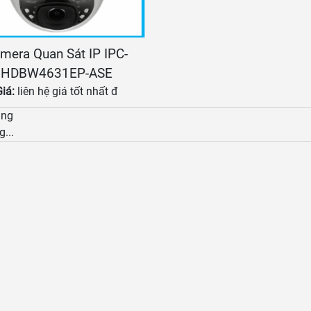
mera Quan Sát IP IPC-
HDBW4631EP-ASE
Giá:
liên hệ giá tốt nhất đ
àng
g...