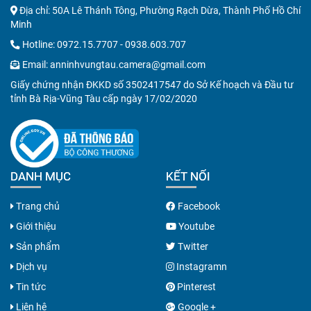
Địa chỉ: 50A Lê Thánh Tông, Phường Rạch Dừa, Thành Phố Hồ Chí
Minh
Hotline:
0972.15.7707
-
0938.603.707
Email:
anninhvungtau.camera@gmail.com
Giấy chứng nhận ĐKKD số 3502417547 do Sở Kế hoạch và Đầu tư
tỉnh Bà Rịa-Vũng Tàu cấp ngày 17/02/2020
DANH MỤC
KẾT NỐI
Trang chủ
Facebook
Giới thiệu
Youtube
Sản phẩm
Twitter
Dịch vụ
Instagramn
Tin tức
Pinterest
Liên hệ
Google +