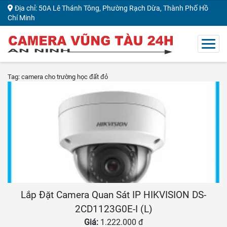
Địa chỉ: 50A Lê Thánh Tông, Phường Rạch Dừa, Thành Phố Hồ
Chí Minh
Tag: camera cho trường học đất đỏ
Lắp Đặt Camera Quan Sát IP HIKVISION DS-
2CD1123G0E-I (L)
Giá:
1.222.000 đ