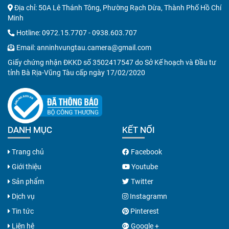
Địa chỉ: 50A Lê Thánh Tông, Phường Rạch Dừa, Thành Phố Hồ Chí
Minh
Hotline:
0972.15.7707
-
0938.603.707
Email:
anninhvungtau.camera@gmail.com
Giấy chứng nhận ĐKKD số 3502417547 do Sở Kế hoạch và Đầu tư
tỉnh Bà Rịa-Vũng Tàu cấp ngày 17/02/2020
DANH MỤC
KẾT NỐI
Trang chủ
Facebook
Giới thiệu
Youtube
Sản phẩm
Twitter
Dịch vụ
Instagramn
Tin tức
Pinterest
Liên hệ
Google +