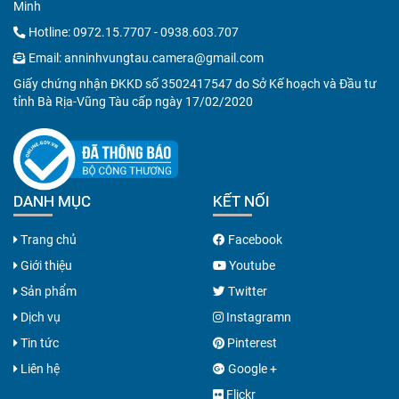
Minh
Hotline:
0972.15.7707
-
0938.603.707
Email:
anninhvungtau.camera@gmail.com
Giấy chứng nhận ĐKKD số 3502417547 do Sở Kế hoạch và Đầu tư
tỉnh Bà Rịa-Vũng Tàu cấp ngày 17/02/2020
DANH MỤC
KẾT NỐI
Trang chủ
Facebook
Giới thiệu
Youtube
Sản phẩm
Twitter
Dịch vụ
Instagramn
Tin tức
Pinterest
Liên hệ
Google +
Flickr