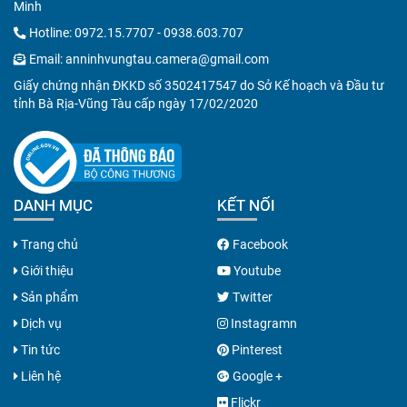
Minh
Hotline:
0972.15.7707
-
0938.603.707
Email:
anninhvungtau.camera@gmail.com
Giấy chứng nhận ĐKKD số 3502417547 do Sở Kế hoạch và Đầu tư
tỉnh Bà Rịa-Vũng Tàu cấp ngày 17/02/2020
DANH MỤC
KẾT NỐI
Trang chủ
Facebook
Giới thiệu
Youtube
Sản phẩm
Twitter
Dịch vụ
Instagramn
Tin tức
Pinterest
Liên hệ
Google +
Flickr