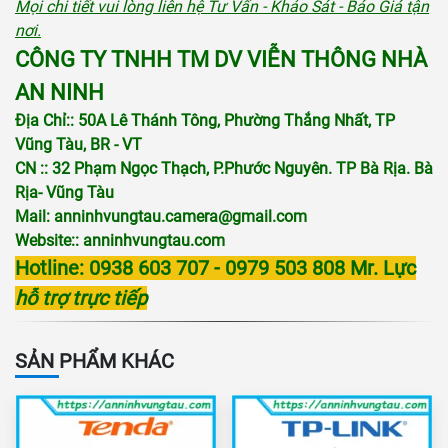
Mọi chi tiết vui lòng liên hệ Tư Vấn - Khảo Sát - Báo Giá tận
nơi.
CÔNG TY TNHH TM DV VIỄN THÔNG NHÀ
AN NINH
Địa Chỉ:: 50A Lê Thánh Tông, Phường Thắng Nhất, TP
Vũng Tàu, BR - VT
CN :: 32 Phạm Ngọc Thạch, P.Phước Nguyên. TP Bà Rịa. Bà
Rịa- Vũng Tàu
Mail:
anninhvungtau.camera@gmail.com
Website::
anninhvungtau.com
Hotline: 0938 603 707 - 0979 503 808 Mr. Lực
hỗ trợ trực tiếp
SẢN PHẨM KHÁC