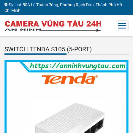
Địa chỉ: 50A Lê Thánh Tông, Phường Rạch Dừa, Thành Phố Hồ
Chí Minh
SWITCH TENDA S105 (5-PORT)