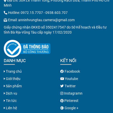
Địa chỉ: 50A Lê Thánh Tông, Phường Rạch Dừa, Thành Phố Hồ Chí
Minh
Hotline:
0972.15.7707
-
0938.603.707
Email:
anninhvungtau.camera@gmail.com
Giấy chứng nhận ĐKKD số 3502417547 do Sở Kế hoạch và Đầu tư
tỉnh Bà Rịa-Vũng Tàu cấp ngày 17/02/2020
DANH MỤC
KẾT NỐI
Trang chủ
Facebook
Giới thiệu
Youtube
Sản phẩm
Twitter
Dịch vụ
Instagramn
Tin tức
Pinterest
Liên hệ
Google +