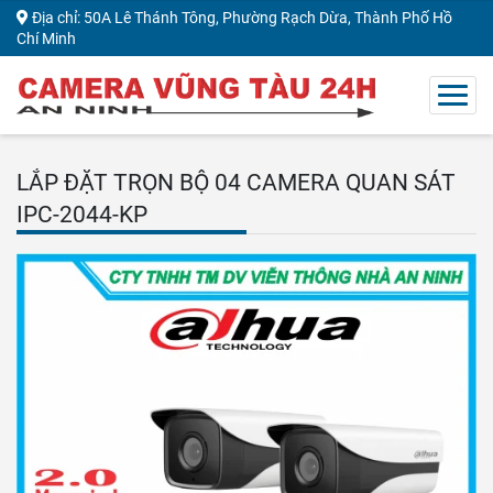
Địa chỉ: 50A Lê Thánh Tông, Phường Rạch Dừa, Thành Phố Hồ
Chí Minh
LẮP ĐẶT TRỌN BỘ 04 CAMERA QUAN SÁT
IPC-2044-KP