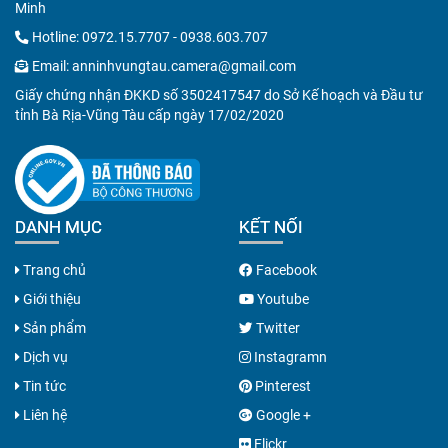
Minh
Hotline:
0972.15.7707
-
0938.603.707
Email:
anninhvungtau.camera@gmail.com
Giấy chứng nhận ĐKKD số 3502417547 do Sở Kế hoạch và Đầu tư
tỉnh Bà Rịa-Vũng Tàu cấp ngày 17/02/2020
DANH MỤC
KẾT NỐI
Trang chủ
Facebook
Giới thiệu
Youtube
Sản phẩm
Twitter
Dịch vụ
Instagramn
Tin tức
Pinterest
Liên hệ
Google +
Flickr