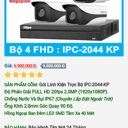
Giá:
6.900.000 Đ
9.500.000 Đ
Gói Linh Kiện Trọn Bộ IPC-2044-KP
SẢN PHẨM GỒM:
Độ Phân Giải FULL HD 20fps 2.0MP (1920x1080P).
Chống Nước Và Bụi IP67
(chuyên Lắp Đặt Ngoài Trời)
Ống Kính 2.8mm Góc Quay 90 Độ.
Hồng Ngoại Ban Đêm LED SMD Tầm Xa 40 Mét
Bảo Hành Tận Nơi 24 Tháng.
BẢO HÀNH: