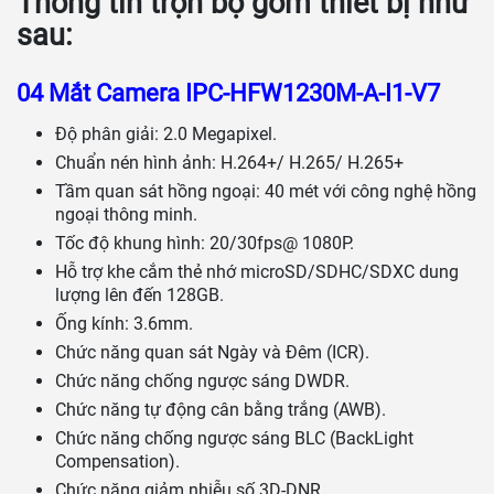
Thông tin trọn bộ gồm thiết bị như
sau:
04 Mắt Camera IPC-HFW1230M-A-I1-V7
Độ phân giải: 2.0 Megapixel.
Chuẩn nén hình ảnh: H.264+/ H.265/ H.265+
Tầm quan sát hồng ngoại: 40 mét với công nghệ hồng
ngoại thông minh.
Tốc độ khung hình: 20/30fps@ 1080P.
Hỗ trợ khe cắm thẻ nhớ microSD/SDHC/SDXC dung
lượng lên đến 128GB.
Ống kính: 3.6mm.
Chức năng quan sát Ngày và Đêm (ICR).
Chức năng chống ngược sáng DWDR.
Chức năng tự động cân bằng trắng (AWB).
Chức năng chống ngược sáng BLC (BackLight
Compensation).
Chức năng giảm nhiễu số 3D-DNR.