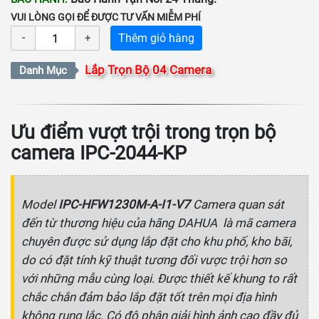
VUI LÒNG GỌI ĐỂ ĐƯỢC TƯ VẤN MIỄM PHÍ
Thêm giỏ hàng
Lắp Trọn Bộ 04 Camera
Danh Mục
Ưu điểm vượt trội trong trọn bộ
camera
IPC-2044-KP
Model
IPC-HFW1230M-A-I1-V7
Camera quan sát
đến từ thương hiệu của hãng DAHUA là mã camera
chuyên được sử dụng lắp đặt cho khu phố, kho bãi,
do có đặt tính kỹ thuật tương đối vược trội hơn so
với những mẫu cùng loại. Được thiết kế khung to rất
chắc chắn đảm bảo lắp đặt tốt trên mọi địa hình
không rung lắc. Có độ phân giải hình ảnh cao đầy đủ