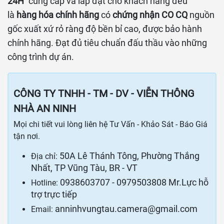
24H''
cung cấp và lắp đặt cho khách hàng đều
là
hàng hóa chính hãng
có
chứng nhận CO CQ
nguồn
gốc xuất xứ rỏ ràng độ bền bỉ cao, được bảo hành
chính hãng. Đạt đủ tiêu chuẩn đấu thầu vào những
công trình dự án.
CÔNG TY TNHH - TM - DV - VIỄN THÔNG
NHÀ AN NINH
Mọi chi tiết vui lòng liên hệ Tư Vấn - Khảo Sát - Báo Giá
tận nơi.
50A Lê Thánh Tông, Phường Thắng
Địa chỉ:
Nhất, TP Vũng Tàu, BR - VT
0938603707 - 0979503808 Mr.Lực hỗ
Hotline:
trợ trực tiếp
anninhvungtau.camera@gmail.com
Email: