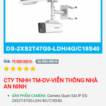
Giá:
19.500.000 Đ
32.500.000 Đ
CTY TNHH TM-DV-VIỄN THÔNG NHÀ
AN NINH
: Camera Quan Sát IP DS-
SẢN PHẨM CAMERA
2XS2T47G0-LDH/4G/C18S40.