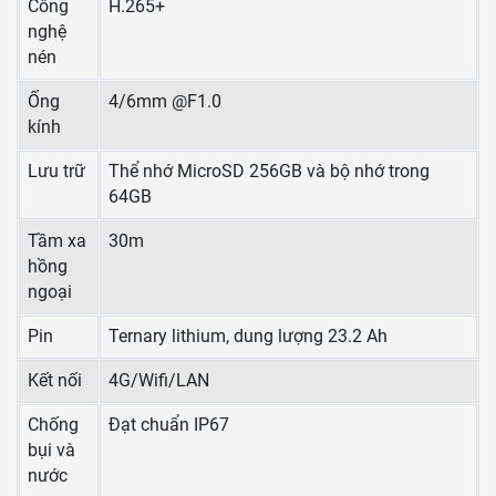
Công
H.265+
nghệ
nén
Ống
4/6mm @F1.0
kính
Lưu trữ
Thể nhớ MicroSD 256GB và bộ nhớ trong
64GB
Tầm xa
30m
hồng
ngoại
Pin
Ternary lithium, dung lượng 23.2 Ah
Kết nối
4G/Wifi/LAN
Chống
Đạt chuẩn IP67
bụi và
nước