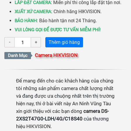
: Miễn phí thi công lắp đặt tận nơi.
LẮP ĐẶT CAMERA
: Chính hãng HIKVISION.
XUẤT XỨ CAMERA
: Bảo hành tận nơi 24 Tháng.
BẢO HÀNH
VUI LÒNG GỌI ĐỂ ĐƯỢC TƯ VẤN MIỄM PHÍ!
Thêm giỏ hàng
Camera HIKVISION
Danh Mục
Để mang đến cho các khách hàng của chúng
tôi những sản phẩm camera chất lượng nhất
và đang được ưa chuộng nhất trên thị trường
hiện nay, thì ở bài viết này An Ninh Vũng Tàu
xin giới thiệu với các bạn dòng
camera DS-
2XS2T47G0-LDH/4G/C18S40
của thương
hiệu HIKVISION.