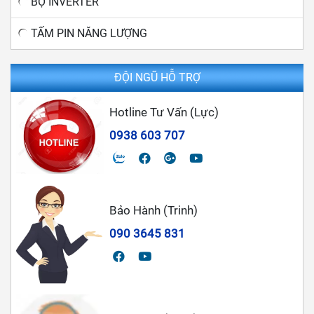
BỘ INVERTER
TẤM PIN NĂNG LƯỢNG
ĐỘI NGŨ HỖ TRỢ
Hotline Tư Vấn (Lực)
0938 603 707
Bảo Hành (Trinh)
090 3645 831