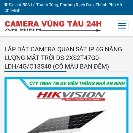
Địa chỉ: 50A Lê Thánh Tông, Phường Rạch Dừa, Thành Phố Hồ
Chí Minh
LẮP ĐẶT CAMERA QUAN SÁT IP 4G NĂNG
LƯỢNG MẶT TRỜI DS-2XS2T47G0-
LDH/4G/C18S40 (CÓ MÀU BAN ĐÊM)