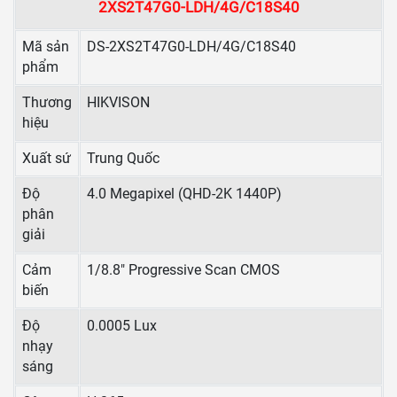
2XS2T47G0-LDH/4G/C18S40
Mã sản
DS-2XS2T47G0-LDH/4G/C18S40
phẩm
Thương
HIKVISON
hiệu
Xuất sứ
Trung Quốc
Độ
4.0 Megapixel (QHD-2K 1440P)
phân
giải
Cảm
1/8.8" Progressive Scan CMOS
biến
Độ
0.0005 Lux
nhạy
sáng