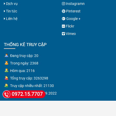
Dịch vụ
Instagramn
Tin tức
Pinterest
Liên hệ
Google +
Flickr
Vimeo
THỐNG KÊ TRUY CẬP
Đang truy cập: 20
Trong ngày: 2368
Hôm qua: 2116
Tổng truy cập: 3263298
Truy cập nhiều nhất: 21130
Ngày nhiều nhất: 14.09.2022
0972.15.7707
© Copyright 2026 Công Ty TNHH TM DV Viễn Thông Nhà An Ninh.
Thiết kế
website bởi Anhlinh.net