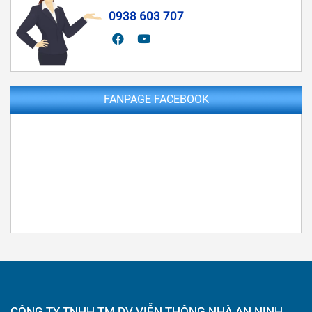
0938 603 707
FANPAGE FACEBOOK
CÔNG TY TNHH TM DV VIỄN THÔNG NHÀ AN NINH