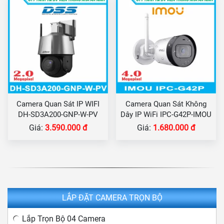
Camera Quan Sát IP WIFI
Camera Quan Sát Không
DH-SD3A200-GNP-W-PV
Dây IP WiFi IPC-G42P-IMOU
Giá:
3.590.000 đ
Giá:
1.680.000 đ
LẮP ĐẶT CAMERA TRỌN BỘ
Lắp Trọn Bộ 04 Camera