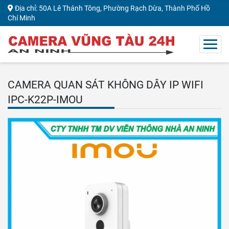
Địa chỉ: 50A Lê Thánh Tông, Phường Rạch Dừa, Thành Phố Hồ
Chí Minh
CAMERA QUAN SÁT KHÔNG DÂY IP WIFI
IPC-K22P-IMOU