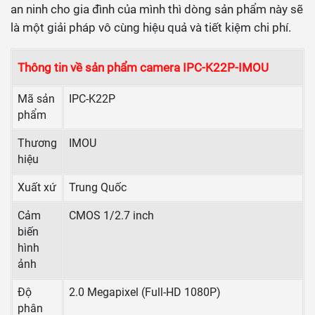
an ninh cho gia đình của mình thì dòng sản phẩm này sẽ
là một giải pháp vô cùng hiệu quả và tiết kiệm chi phí.
Thông tin về sản phẩm camera IPC-K22P-IMOU
Mã sản
IPC-K22P
phẩm
Thương
IMOU
hiệu
Xuất xứ
Trung Quốc
Cảm
CMOS 1/2.7 inch
biến
hình
ảnh
Độ
2.0 Megapixel (Full-HD 1080P)
phân