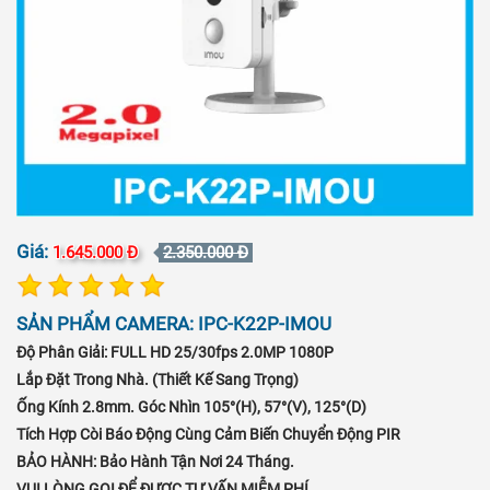
Giá:
1.645.000 Đ
2.350.000 Đ
SẢN PHẨM CAMERA: IPC-K22P-IMOU
Độ Phân Giải: FULL HD 25/30fps 2.0MP 1080P
Lắp Đặt Trong Nhà. (thiết Kế Sang Trọng)
Ống Kính 2.8mm. Góc Nhìn 105°(H), 57°(V), 125°(D)
Tích Hợp Còi Báo Động Cùng Cảm Biến Chuyển Động PIR
BẢO HÀNH: Bảo Hành Tận Nơi 24 Tháng.
VUI LÒNG GỌI ĐỂ ĐƯỢC TƯ VẤN MIỄM PHÍ.