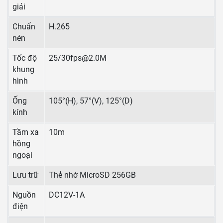
giải
Chuẩn
H.265
nén
Tốc độ
25/
30fps@2.0M
khung
hình
Ống
105°(H), 57°(V), 125°(D)
kính
Tầm xa
10m
hồng
ngoại
Lưu trữ
Thẻ nhớ MicroSD 256GB
Nguồn
DC12V-1A
điện