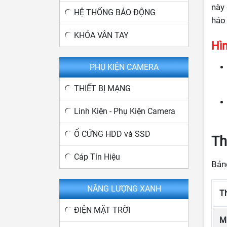
này
HỆ THỐNG BÁO ĐỘNG
hảo 
KHÓA VÂN TAY
Hì
PHỤ KIỆN CAMERA
THIẾT BỊ MẠNG
Linh Kiện - Phụ Kiện Camera
Ổ CỨNG HDD và SSD
Th
Cáp Tín Hiệu
Bản
NĂNG LƯỢNG XANH
Th
ĐIỆN MẶT TRỜI
M