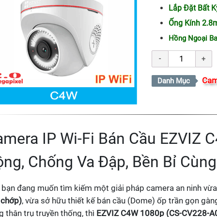
Lắp Đặt Bất K
Ống Kính 2.8
Hồng Ngoại B
Cam
Danh Mục
amera IP Wi-Fi Bán Cầu EZVIZ 
ng, Chống Va Đập, Bền Bỉ Cùng 
 bạn đang muốn tìm kiếm một giải pháp camera an ninh vừ
 chớp)
, vừa sở hữu thiết kế bán cầu (Dome) ốp trần gọn gà
 thân trụ truyền thống, thì
EZVIZ C4W 1080p (CS-CV228-A