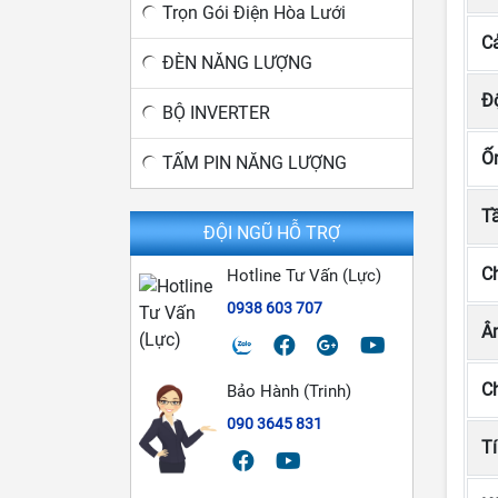
Trọn Gói Điện Hòa Lưới
C
ĐÈN NĂNG LƯỢNG
Độ
BỘ INVERTER
Ốn
TẤM PIN NĂNG LƯỢNG
T
ĐỘI NGŨ HỖ TRỢ
C
Hotline Tư Vấn (Lực)
0938 603 707
Â
C
Bảo Hành (Trinh)
090 3645 831
T