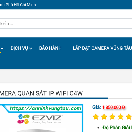
ành Phố Hồ Chí Minh
DỊCH VỤ
BẢO HÀNH
LẮP ĐẶT CAMERA VŨNG TÀU
MERA QUAN SÁT IP WIFI C4W
Giá:
1.850.000 Đ
Độ Phân Giải