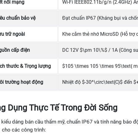
ết nối mạng
Wi-Fi IEEE802.11b/g/n (2.4GHz) Ă
iêu chuẩn bảo vệ
Đạt chuẩn IP67 (Kháng bụi và chốn
u trữ ngoài
Khe cắm thẻ nhớ MicroSD (Hỗ trợ 
guồn cấp điện
DC 12V $\pm 10\%$ / 1A (Công suấ
ch thước & Trọng lượng
$105 \times 105 \times 95\text{ m
ôi trường hoạt động
Nhiệt độ $-30^\circ\text{C}$ đến $
g Dụng Thực Tế Trong Đời Sống
 kiểu dáng bán cầu thẩm mỹ, chuẩn IP67 và tính năng báo đ
 cho các công trình: