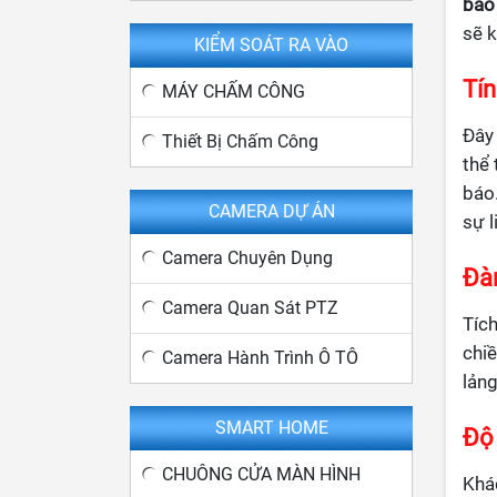
báo
sẽ k
KIỂM SOÁT RA VÀO
Tín
MÁY CHẤM CÔNG
Đây 
Thiết Bị Chấm Công
thể
báo.
CAMERA DỰ ÁN
sự l
Camera Chuyên Dụng
Đà
Camera Quan Sát PTZ
Tíc
chiề
Camera Hành Trình Ô TÔ
lảng
SMART HOME
Độ 
CHUÔNG CỬA MÀN HÌNH
Khá