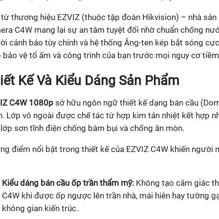
từ thương hiệu EZVIZ (thuộc tập đoàn Hikvision) – nhà sản xu
era C4W mang lại sự an tâm tuyệt đối nhờ chuẩn chống nư
lời cảnh báo tùy chỉnh và hệ thống Ăng-ten kép bắt sóng c
 bảo vệ tổ ấm và công trình của bạn trước mọi nguy cơ tiềm
iết Kế Và Kiểu Dáng Sản Phẩm
IZ C4W 1080p
sở hữu ngôn ngữ thiết kế dạng bán cầu (Do
. Lớp vỏ ngoài được chế tác từ hợp kim tản nhiệt kết hợp n
 lớp sơn tĩnh điện chống bám bụi và chống ăn mòn.
g điểm nổi bật trong thiết kế của EZVIZ C4W khiến người mu
:
Kiểu dáng bán cầu ốp trần thẩm mỹ:
Không tạo cảm giác th
C4W khi được ốp ngược lên trần nhà, mái hiên hay tường gạc
không gian kiến trúc.