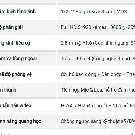
ảm biến hình ảnh
1/2.7” Progressive Scan CMOS
 phân giải
Full HD $1920 \times 1080$ @ 25f
g kính tiêu cự
2.8mm @ F1.6 (Góc nhìn ngang: $1
ầm xa hồng ngoại
Tối đa 30 mét (Công nghệ Smart I
hế độ phòng vệ
Còi hú báo động + Đèn chớp + Phát
m thanh
Tích hợp Mic & Loa, hỗ trợ đàm tho
huẩn nén video
H.265 / H.264 (Chuẩn H.265 tiết 
ính năng quang học
Chống ngược sáng kỹ thuật số (D