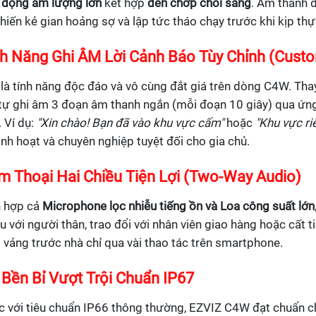
 động âm lượng lớn
kết hợp
đèn chớp chói sáng
. Âm thanh 
hiến kẻ gian hoảng sợ và lập tức tháo chạy trước khi kịp thự
h Năng Ghi ÂM Lời Cảnh Báo Tùy Chỉnh (Custo
là tính năng độc đáo và vô cùng đắt giá trên dòng C4W. Thay
 tự ghi âm 3 đoạn âm thanh ngắn (mỗi đoạn 10 giây) qua ứn
 Ví dụ:
"Xin chào! Bạn đã vào khu vực cấm"
hoặc
"Khu vực riê
inh hoạt và chuyên nghiệp tuyệt đối cho gia chủ.
m Thoại Hai Chiều Tiện Lợi (Two-Way Audio)
h hợp cả
Microphone lọc nhiễu tiếng ồn và Loa công suất lớn
u với người thân, trao đổi với nhân viên giao hàng hoặc cất 
 vảng trước nhà chỉ qua vài thao tác trên smartphone.
Bền Bỉ Vượt Trội Chuẩn IP67
c với tiêu chuẩn IP66 thông thường, EZVIZ C4W đạt chuẩn 