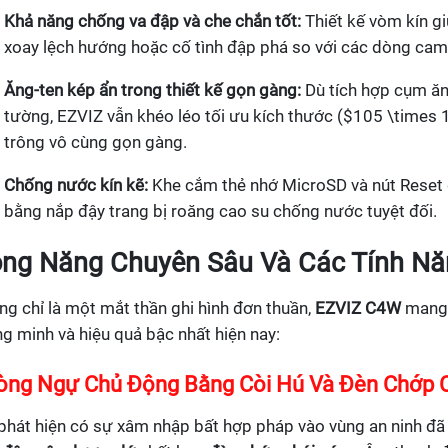
Khả năng chống va đập và che chắn tốt:
Thiết kế vòm kín g
xoay lệch hướng hoặc cố tình đập phá so với các dòng cam
Ăng-ten kép ẩn trong thiết kế gọn gàng:
Dù tích hợp cụm ăn
tường, EZVIZ vẫn khéo léo tối ưu kích thước ($105 \times
trông vô cùng gọn gàng.
Chống nước kín kẽ:
Khe cắm thẻ nhớ MicroSD và nút Reset 
bằng nắp đậy trang bị roăng cao su chống nước tuyệt đối.
ng Năng Chuyên Sâu Và Các Tính Nă
g chỉ là một mắt thần ghi hình đơn thuần,
EZVIZ C4W
mang 
g minh và hiệu quả bậc nhất hiện nay:
òng Ngự Chủ Động Bằng Còi Hú Và Đèn Chớp 
phát hiện có sự xâm nhập bất hợp pháp vào vùng an ninh đã 