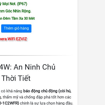
ỳ Mọi Nơi. (IP67)
mm Góc Nhìn Rộng
.
an Đêm Tầm Xa 30 Mét
Thêm giỏ hàng
era WiFi EZVIZ
C4W: An Ninh Chủ
Thời Tiết
a có khả năng
báo động chủ động (còi hú,
ng, thẩm mỹ và chống đập phá tốt hơn các
0-1C2WFR)
chính là sự lựa chọn hàng đầu.