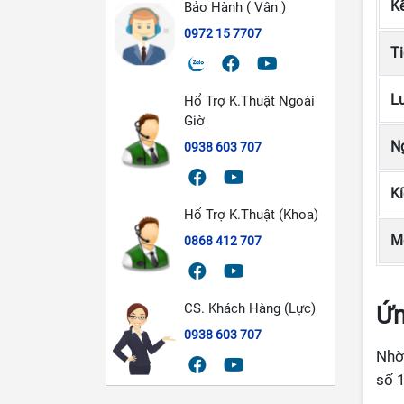
K
Bảo Hành ( Vân )
0972 15 7707
T
Lư
Hổ Trợ K.Thuật Ngoài
Giờ
N
0938 603 707
Kí
Hổ Trợ K.Thuật (Khoa)
M
0868 412 707
CS. Khách Hàng (Lực)
Ứn
0938 603 707
Nhờ
số 1