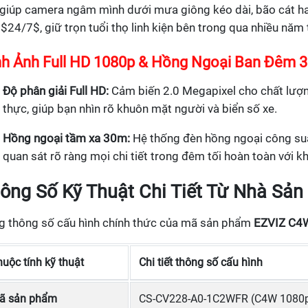
 giúp camera ngâm mình dưới mưa giông kéo dài, bão cát h
$24/7$, giữ trọn tuổi thọ linh kiện bên trong qua nhiều năm
nh Ảnh Full HD 1080p & Hồng Ngoại Ban Đêm 
Độ phân giải Full HD:
Cảm biến 2.0 Megapixel cho chất lượng
thực, giúp bạn nhìn rõ khuôn mặt người và biển số xe.
Hồng ngoại tầm xa 30m:
Hệ thống đèn hồng ngoại công suấ
quan sát rõ ràng mọi chi tiết trong đêm tối hoàn toàn với k
ông Số Kỹ Thuật Chi Tiết Từ Nhà Sản
g thông số cấu hình chính thức của mã sản phẩm
EZVIZ C4
uộc tính kỹ thuật
Chi tiết thông số cấu hình
ã sản phẩm
CS-CV228-A0-1C2WFR (C4W 1080