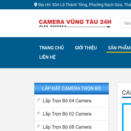
Địa chỉ: 50A Lê Thánh Tông, Phường Rạch Dừa, Th
TRANG CHỦ
GIỚI THIỆU
SẢN PHẨM
LIÊN HỆ
LẮP ĐẶT CAMERA TRỌN BỘ
CA
Lắp Trọn Bộ 04 Camera
Lắp Trọn Bộ 02 Camera
Lắp Trọn Bộ 08 Camera