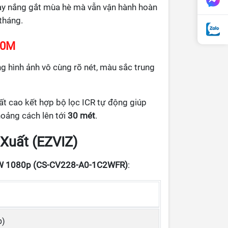
ay nắng gắt mùa hè mà vẫn vận hành hoàn
 tháng.
30M
 hình ảnh vô cùng rõ nét, màu sắc trung
t cao kết hợp bộ lọc ICR tự động giúp
hoảng cách lên tới
30 mét
.
 Xuất (EZVIZ)
W 1080p (CS-CV228-A0-1C2WFR)
:
p)