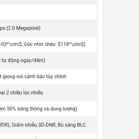
ps (2.0 Megapixel)
03^\circ$, Góc nhìn chéo: $118^\circ$)
R tự động ngày/đêm)
 giọng nói cảnh báo tùy chỉnh
ại 2 chiều lọc nhiễu
kiệm 50% băng thông và dung lượng)
WDR), Giảm nhiễu 3D-DNR, Bù sáng BLC