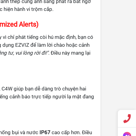
đanh thép cùng ánh sáng phát ra bất ngờ
c hiện hành vi trộm cắp.
mized Alerts)
 vì chỉ phát tiếng còi hú mặc định, bạn có
g dụng EZVIZ để làm lời chào hoặc cảnh
ng tư, vui lòng rời đi!"
. Điều này mang lại
, C4W giúp bạn dễ dàng trò chuyện hai
tiếng cảnh báo trực tiếp người lạ mặt đang
chống bụi và nước
IP67
cao cấp hơn. Điều