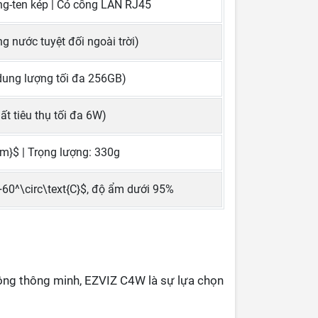
ng-ten kép | Có cổng LAN RJ45
g nước tuyệt đối ngoài trời)
dung lượng tối đa 256GB)
t tiêu thụ tối đa 6W)
m}$ | Trọng lượng: 330g
+60^\circ\text{C}$, độ ẩm dưới 95%
ộng thông minh, EZVIZ C4W là sự lựa chọn