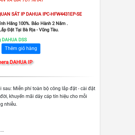
UAN SÁT IP DAHUA IPC-HFW4431EP-SE
hính Hãng 100%. Bảo Hành 2 Năm .
ắp Đặt Tại Bà Rịa - Vũng Tàu.
ng DAHUA DSS
Thêm giỏ hàng
era DAHUA IP
au: Miễn phí toàn bộ công lắp đặt - cài đặt
 đời, khuyến mãi dây cáp tín hiệu cho mỗi
g nhiễu.
..