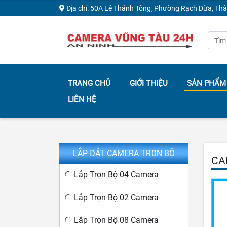
Địa chỉ: 50A Lê Thánh Tông, Phường Rạch Dừa, Th
TRANG CHỦ
GIỚI THIỆU
SẢN PHẨM
LIÊN HỆ
LẮP ĐẶT CAMERA TRỌN BỘ
CA
Lắp Trọn Bộ 04 Camera
Lắp Trọn Bộ 02 Camera
Lắp Trọn Bộ 08 Camera