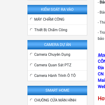
-
Bả
KIỂM SOÁT RA VÀO
- Bả
MÁY CHẤM CÔNG
- Th
Thiết Bị Chấm Công
- Tr
bảo
CAMERA DỰ ÁN
Camera Chuyên Dụng
Mọi 
CÔN
Camera Quan Sát PTZ
Địa
CN 
Camera Hành Trình Ô TÔ
Mai
Web
SMART HOME
Hot
CHUÔNG CỬA MÀN HÌNH