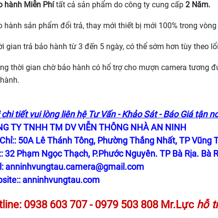
o hành Miễn Phí
tất cả sản phẩm do công ty cung cấp
2 Năm.
o hành sản phẩm đổi trả, thay mới thiết bị mới 100% trong vòng
ời gian trả bảo hành từ 3 đến 5 ngày, có thể sớm hơn tùy theo l
ong thời gian chờ bảo hành có hổ trợ cho mượn camera tương 
 hành.
chi tiết vui lòng liên hệ Tư Vấn - Khảo Sát - Báo Giá tận nơ
G TY TNHH TM DV VIỄN THÔNG NHÀ AN NINH
 Chỉ:: 50A Lê Thánh Tông, Phường Thắng Nhất, TP Vũng T
:: 32 Phạm Ngọc Thạch, P.Phước Nguyên. TP Bà Rịa. Bà R
l:
anninhvungtau.camera@gmail.com
site::
anninhvungtau.com
line: 0938 603 707 - 0979 503 808 Mr.Lực
hỗ t