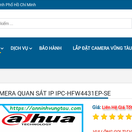
ành Phố Hồ Chí Minh
DỊCH VỤ
BẢO HÀNH
LẮP ĐẶT CAMERA VŨNG TÀU
MERA QUAN SÁT IP IPC-HFW4431EP-SE
Giá:
Liên Hệ Giá Tố
VUI LÒNG GỌI TƯ 