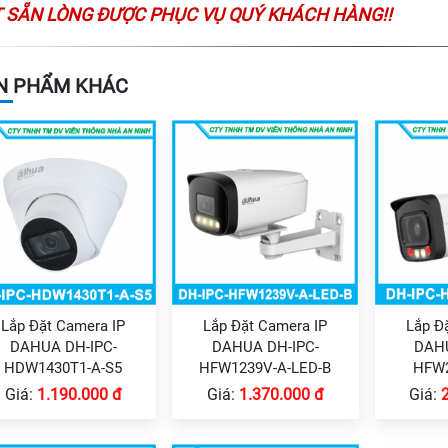
 SẴN LÒNG ĐƯỢC PHỤC VỤ QUÝ KHÁCH HÀNG!!
N PHẨM KHÁC
Lắp Đặt Camera IP
Lắp Đặt Camera IP
Lắp Đ
DAHUA DH-IPC-
DAHUA DH-IPC-
DAHU
HDW1430T1-A-S5
HFW1239V-A-LED-B
HFW2
Giá:
1.190.000 đ
Giá:
1.370.000 đ
Giá: