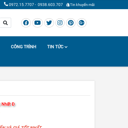
0972.15.7707
-
0938.603.707
Tin khuyến mãi
CÔNG TRÌNH
TIN TỨC
t Nhất Đ
VẤN VÀ GIÁ TỐT NHẤT