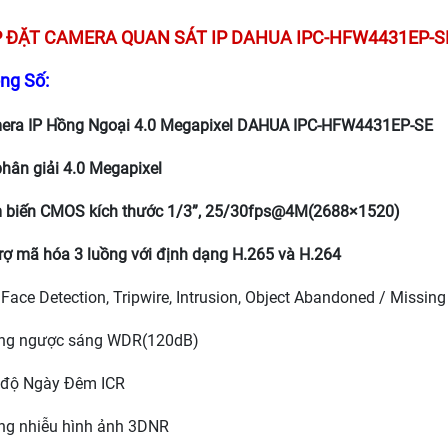
P ĐẶT
CAMERA QUAN SÁT IP DAHUA IPC-HFW4431EP-S
ng Số:
era IP Hồng Ngoại 4.0 Megapixel DAHUA
IPC-HFW4431EP-SE
hân giải 4.0 Megapixel
 biến CMOS kích thước 1/3”, 25/30fps@4M(2688×1520)
rợ mã hóa 3 luồng với định dạng H.265 và H.264
 Face Detection, Tripwire, Intrusion, Object Abandoned / Missing
ng ngược sáng WDR(120dB)
 độ Ngày Đêm ICR
ng nhiễu hình ảnh 3DNR