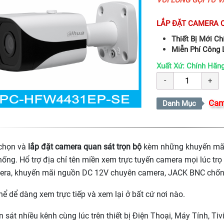
LẮP ĐẶT CAMERA Q
Thiết Bị Mới C
Miễn Phí Công L
Xuất Xứ: Chính Hã
Cam
Danh Mục
 chọn và
lắp đặt camera quan sát trọn bộ
kèm những khuyến mãi s
hống. Hổ trợ địa chỉ tên miền xem trực tuyến camera mọi lúc trọ
era, khuyến mãi nguồn DC 12V chuyên camera, JACK BNC chốn
hể dể dàng xem trực tiếp và xem lại ở bất cứ nơi nào.
 sát nhiều kênh cùng lúc trên thiết bị Điện Thoại, Máy Tính, Tivi.