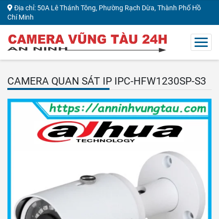
Địa chỉ: 50A Lê Thánh Tông, Phường Rạch Dừa, Thành Phố Hồ
Chí Minh
CAMERA QUAN SÁT IP IPC-HFW1230SP-S3