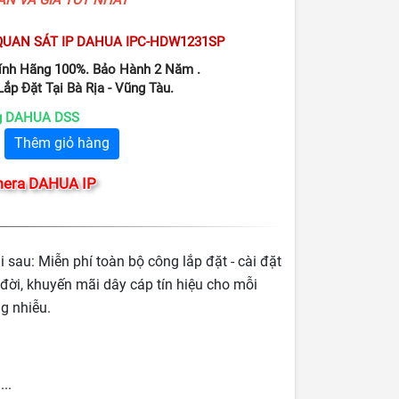
UAN SÁT IP DAHUA IPC-HDW1231SP
hính Hãng 100%. Bảo Hành 2 Năm .
ắp Đặt Tại Bà Rịa - Vũng Tàu.
ng DAHUA DSS
Thêm giỏ hàng
era DAHUA IP
au: Miễn phí toàn bộ công lắp đặt - cài đặt
 đời, khuyến mãi dây cáp tín hiệu cho mỗi
g nhiễu.
..