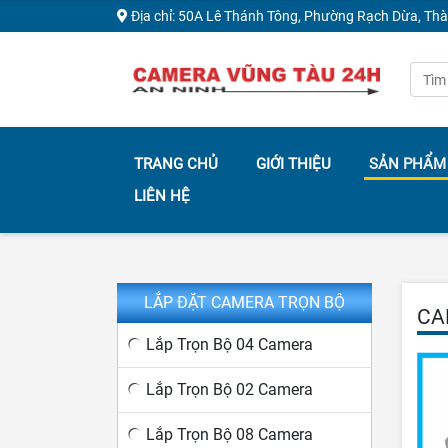
Địa chỉ: 50A Lê Thánh Tông, Phường Rạch Dừa, Th
TRANG CHỦ
GIỚI THIỆU
SẢN PHẨM
LIÊN HỆ
LẮP ĐẶT CAMERA TRỌN BỘ
CA
Lắp Trọn Bộ 04 Camera
Lắp Trọn Bộ 02 Camera
Lắp Trọn Bộ 08 Camera