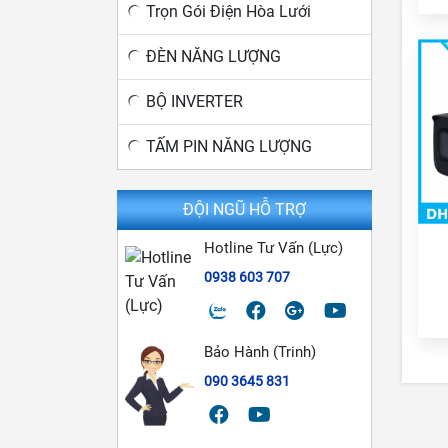
Trọn Gói Điện Hòa Lưới
ĐÈN NĂNG LƯỢNG
BỘ INVERTER
TẤM PIN NĂNG LƯỢNG
ĐỘI NGŨ HỖ TRỢ
Hotline Tư Vấn (Lực)
0938 603 707
Bảo Hành (Trinh)
090 3645 831