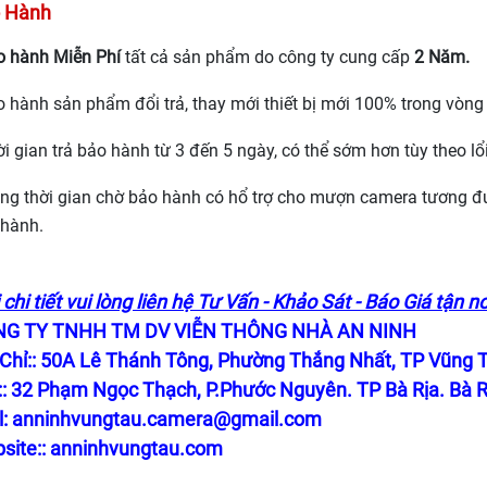
 Hành
o hành Miễn Phí
tất cả sản phẩm do công ty cung cấp
2 Năm.
o hành sản phẩm đổi trả, thay mới thiết bị mới 100% trong vòng
ời gian trả bảo hành từ 3 đến 5 ngày, có thể sớm hơn tùy theo l
ong thời gian chờ bảo hành có hổ trợ cho mượn camera tương 
 hành.
chi tiết vui lòng liên hệ Tư Vấn - Khảo Sát - Báo Giá tận nơ
G TY TNHH TM DV VIỄN THÔNG NHÀ AN NINH
 Chỉ:: 50A Lê Thánh Tông, Phường Thắng Nhất, TP Vũng T
:: 32 Phạm Ngọc Thạch, P.Phước Nguyên. TP Bà Rịa. Bà R
l:
anninhvungtau.camera@gmail.com
site::
anninhvungtau.com