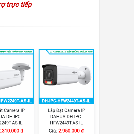
rợ trực tiếp
ặt Camera IP
Lắp Đặt Camera IP
A DH-IPC-
DAHUA DH-IPC-
249T-AS-IL
HFW2449T-AS-IL
2.310.000 đ
Giá:
2.950.000 đ