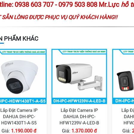
line: 0938 603 707 - 0979 503 808 Mr.Lực
hỗ t
 SẴN LÒNG ĐƯỢC PHỤC VỤ QUÝ KHÁCH HÀNG!!
N PHẨM KHÁC
Lắp Đặt Camera IP
Lắp Đặt Camera IP
Lắp Đ
DAHUA DH-IPC-
DAHUA DH-IPC-
DAHU
HDW1430T1-A-S5
HFW1239V-A-LED-B
HFW2
Giá:
1.190.000 đ
Giá:
1.370.000 đ
Giá: