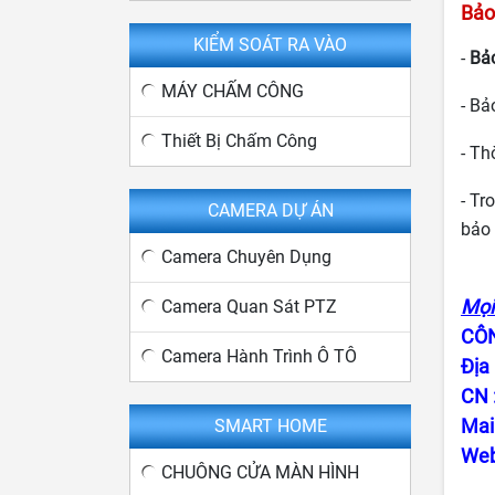
Bảo
KIỂM SOÁT RA VÀO
-
Bả
MÁY CHẤM CÔNG
- Bả
Thiết Bị Chấm Công
- Th
- Tr
CAMERA DỰ ÁN
bảo
Camera Chuyên Dụng
Mọi 
Camera Quan Sát PTZ
CÔN
Camera Hành Trình Ô TÔ
Địa
CN 
Mai
SMART HOME
Web
CHUÔNG CỬA MÀN HÌNH