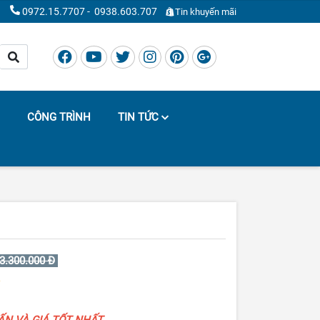
0972.15.7707
-
0938.603.707
Tin khuyến mãi
CÔNG TRÌNH
TIN TỨC
3.300.000 Đ
VẤN VÀ GIÁ TỐT NHẤT