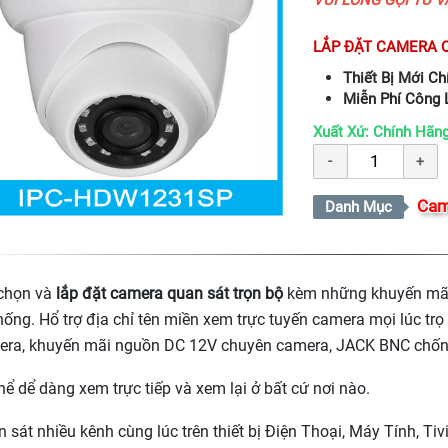
LẮP ĐẶT CAMERA Q
Thiết Bị Mới C
Miễn Phí Công L
Xuất Xứ: Chính Hã
Cam
Danh Mục
 chọn và
lắp đặt camera quan sát trọn bộ
kèm những khuyến mãi s
hống. Hổ trợ địa chỉ tên miền xem trực tuyến camera mọi lúc trọ
era, khuyến mãi nguồn DC 12V chuyên camera, JACK BNC chốn
hể dể dàng xem trực tiếp và xem lại ở bất cứ nơi nào.
 sát nhiều kênh cùng lúc trên thiết bị Điện Thoại, Máy Tính, Tivi.