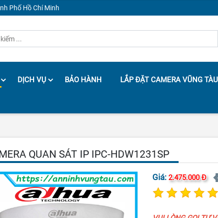
ành Phố Hồ Chí Minh
DỊCH VỤ
BẢO HÀNH
LẮP ĐẶT CAMERA VŨNG TÀU
MERA QUAN SÁT IP IPC-HDW1231SP
Giá:
2.475.000 Đ
VUI LÒNG GỌI TƯ 