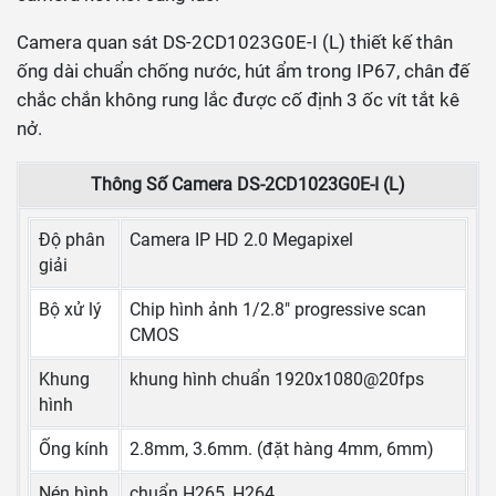
Camera quan sát DS-2CD1023G0E-I (L) thiết kế thân
ống dài chuẩn chống nước, hút ẩm trong IP67, chân đế
chắc chắn không rung lắc được cố định 3 ốc vít tắt kê
nở.
Thông Số Camera DS-2CD1023G0E-I (L)
Độ phân
Camera IP HD 2.0 Megapixel
giải
Bộ xử lý
Chip hình ảnh 1/2.8" progressive scan
CMOS
Khung
khung hình chuẩn 1920x1080@20fps
hình
Ống kính
2.8mm, 3.6mm. (đặt hàng 4mm, 6mm)
Nén hình
chuẩn H265, H264