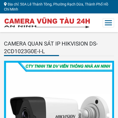
Địa chỉ: 50A Lê Thánh Tông, Phường Rạch Dừa, Thành Phố Hồ
Chí Minh
CAMERA QUAN SÁT IP HIKVISION DS-
2CD1023G0E-I-L