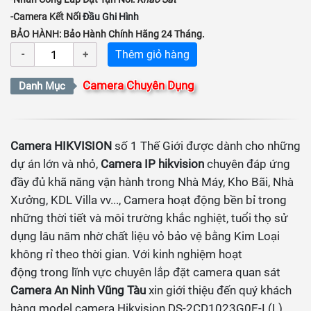
-Camera Kết Nối
Đầu Ghi Hình
BẢO HÀNH: Bảo Hành Chính Hãng 24 Tháng.
Thêm giỏ hàng
Camera Chuyên Dụng
Danh Mục
Camera HIKVISION
số 1 Thế Giới được dành cho những
dự án lớn và nhỏ,
Camera IP hikvision
chuyên đáp ứng
đầy đủ khã năng vận hành trong Nhà Máy, Kho Bãi, Nhà
Xưởng, KDL Villa vv..., Camera hoạt động bền bỉ trong
những thời tiết và môi trường khắc nghiệt, tuổi thọ sử
dụng lâu năm nhờ chất liệu vỏ bảo vệ bằng Kim Loại
không rỉ theo thời gian. Với kinh nghiệm hoạt
động trong lĩnh vực chuyên lắp đặt camera quan sát
Camera An Ninh Vũng Tàu
xin giới thiệu đến quý khách
hàng model camera Hikvision DS-2CD1023G0E-I (L).