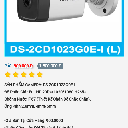
Giá:
900.000 Đ
1.500.000 Đ
SẢN PHẨM CAMERA:
DS-2CD1023G0E-I-L
Độ Phân Giải:
Full HD 20fps 1920*1080 H265+
Chống Nước IP67 (thiết Kế Chân Đế Chắc Chắn).
Ống Kính 2.8mm/4mm/6mm
-Giá Bán Tại Cửa Hàng: 900,000đ
-Nhân Công Lắp Đặt Tận Nơi:
Khảo Sát