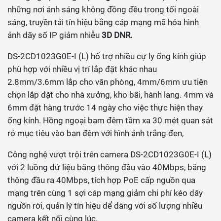
những nơi ánh sáng không đồng đều trong tối ngoài
sáng, truyền tải tín hiệu bằng cáp mạng mã hóa hình
ảnh dãy số IP giảm nhiễu
3D DNR.
DS-2CD1023G0E-I (L) hổ trợ nhiều cự ly ống kính giúp
phù hợp với nhiều vị trí lắp đặt khác nhau
2.8mm/3.6mm lắp cho văn phòng, 4mm/6mm ưu tiên
chọn lắp đặt cho nhà xưởng, kho bãi, hành lang. 4mm và
6mm đặt hàng trước 14 ngày cho việc thực hiện thay
ống kính. Hồng ngoại bam đêm tầm xa 30 mét quan sát
rỏ mục tiêu vào ban đêm với hình ảnh trắng đen,
Công nghệ vượt trội trên camera DS-2CD1023G0E-I (L)
với 2 luồng dử liệu băng thông đầu vào 40Mbps, băng
thông đầu ra 40Mbps, tích hợp PoE cấp nguồn qua
mạng trên cùng 1 sợi cáp mạng giảm chi phí kéo dây
nguồn rời, quản lý tín hiệu dể dàng với số lượng nhiều
camera kết nối cùng lúc.