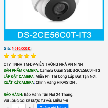
Giá:
1.010.000 Đ
CTY TNHH TM-DV-VIỄN THÔNG NHÀ AN NINH
Camera Quan SátDS-2CE56C0T-IT3
SẢN PHẨM CAMERA:
Miễn Phí Thi Công Lắp Đặt Tận Nơi.
LẮP ĐẶT CAMERA:
:
Chính Hãng HIKVISION .
XUẤT XỨ CAMERA
Bảo Hành Tận Nơi 24 Tháng.
BẢO HÀNH:
VUI LÒNG GỌI ĐỂ ĐƯỢC TƯ VẤN MIỄM PHÍ
Thêm giỏ hàng