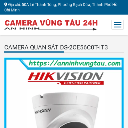
Địa chỉ: 50A Lê Thánh Tông, Phường Rạch Dừa, Thành Phố Hồ
Chí Minh
CAMERA QUAN SÁT DS-2CE56C0T-IT3