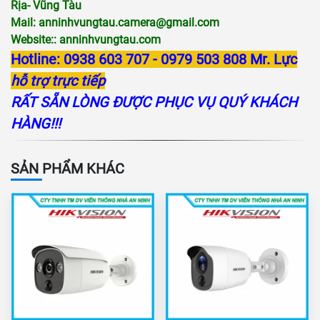
Rịa- Vũng Tàu
Mail:
anninhvungtau.camera@gmail.com
Website::
anninhvungtau.com
Hotline: 0938 603 707 - 0979 503 808 Mr. Lực
hỗ trợ trực tiếp
RẤT SẴN LÒNG ĐƯỢC PHỤC VỤ QUÝ KHÁCH
HÀNG!!!
SẢN PHẨM KHÁC