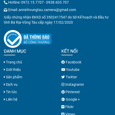
Hotline:
0972.15.7707
-
0938.603.707
Email:
anninhvungtau.camera@gmail.com
Giấy chứng nhận ĐKKD số 3502417547 do Sở Kế hoạch và Đầu tư
tỉnh Bà Rịa-Vũng Tàu cấp ngày 17/02/2020
DANH MỤC
KẾT NỐI
Trang chủ
Facebook
Giới thiệu
Youtube
Sản phẩm
Twitter
Dịch vụ
Instagramn
Tin tức
Pinterest
Liên hệ
Google +
Flickr
Vimeo