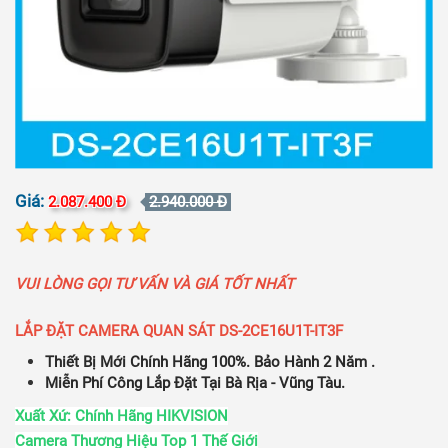
Giá:
2.087.400 Đ
2.940.000 Đ
VUI LÒNG GỌI TƯ VẤN VÀ GIÁ TỐT NHẤT
LẮP ĐẶT CAMERA QUAN SÁT DS-2CE16U1T-IT3F
Thiết Bị Mới Chính Hãng 100%. Bảo Hành 2 Năm .
Miễn Phí Công Lắp Đặt Tại Bà Rịa - Vũng Tàu.
Xuất Xứ: Chính Hãng HIKVISION
Camera Thương Hiệu Top 1 Thế Giới