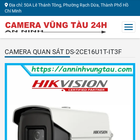
Địa chỉ: 50A Lê Thánh Tông, Phường Rạch Dừa, Thành Phố Hồ
Chí Minh
CAMERA QUAN SÁT DS-2CE16U1T-IT3F