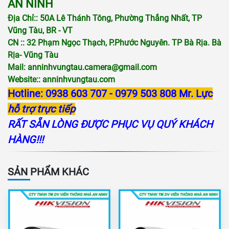
AN NINH
Địa Chỉ:: 50A Lê Thánh Tông, Phường Thắng Nhất, TP
Vũng Tàu, BR - VT
CN :: 32 Phạm Ngọc Thạch, P.Phước Nguyên. TP Bà Rịa. Bà
Rịa- Vũng Tàu
Mail:
anninhvungtau.camera@gmail.com
Website::
anninhvungtau.com
Hotline: 0938 603 707 - 0979 503 808 Mr. Lực
hỗ trợ trực tiếp
RẤT SẴN LÒNG ĐƯỢC PHỤC VỤ QUÝ KHÁCH
HÀNG!!!
SẢN PHẨM KHÁC