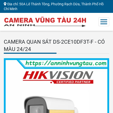
Địa chỉ: 50A Lê Thánh Tông, Phường Rạch Dừa, Thành Phố Hồ
Chí Minh
CAMERA QUAN SÁT DS-2CE10DF3T-F - CÓ
MÀU 24/24