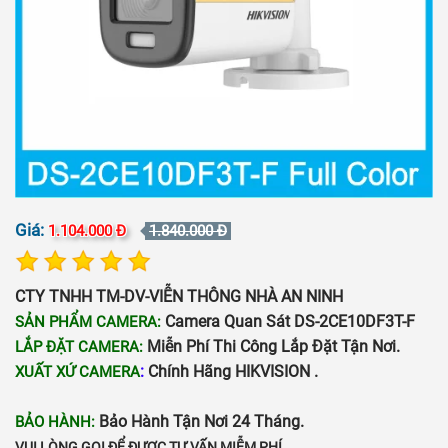
Giá:
1.104.000 Đ
1.840.000 Đ
CTY TNHH TM-DV-VIỄN THÔNG NHÀ AN NINH
Camera Quan Sát DS-2CE10DF3T-F
SẢN PHẨM CAMERA:
Miễn Phí Thi Công Lắp Đặt Tận Nơi.
LẮP ĐẶT CAMERA:
:
Chính Hãng HIKVISION .
XUẤT XỨ CAMERA
Bảo Hành Tận Nơi 24 Tháng.
BẢO HÀNH:
VUI LÒNG GỌI ĐỂ ĐƯỢC TƯ VẤN MIỄM PHÍ