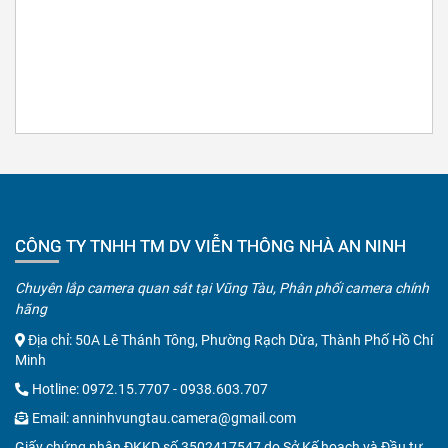
CÔNG TY TNHH TM DV VIỄN THÔNG NHÀ AN NINH
Chuyên lắp camera quan sát tại Vũng Tàu, Phân phối camera chính
hãng
Địa chỉ: 50A Lê Thánh Tông, Phường Rạch Dừa, Thành Phố Hồ Chí
Minh
Hotline:
0972.15.7707
-
0938.603.707
Email:
anninhvungtau.camera@gmail.com
Giấy chứng nhận ĐKKD số 3502417547 do Sở Kế hoạch và Đầu tư