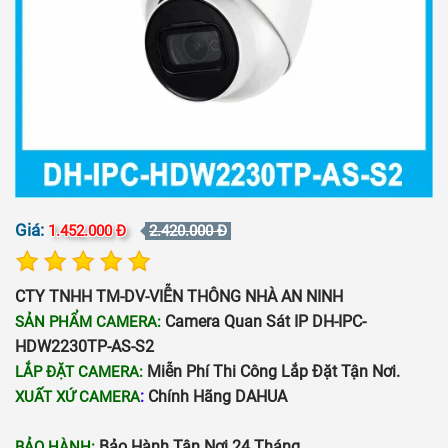
Giá:
1.452.000 Đ
2.420.000 Đ
CTY TNHH TM-DV-VIỄN THÔNG NHÀ AN NINH
Camera Quan Sát IP DH-IPC-
SẢN PHẨM CAMERA:
HDW2230TP-AS-S2
Miễn Phí Thi Công Lắp Đặt Tận Nơi.
LẮP ĐẶT CAMERA:
:
Chính Hãng DAHUA
XUẤT XỨ CAMERA
Bảo Hành Tận Nơi 24 Tháng.
BẢO HÀNH: