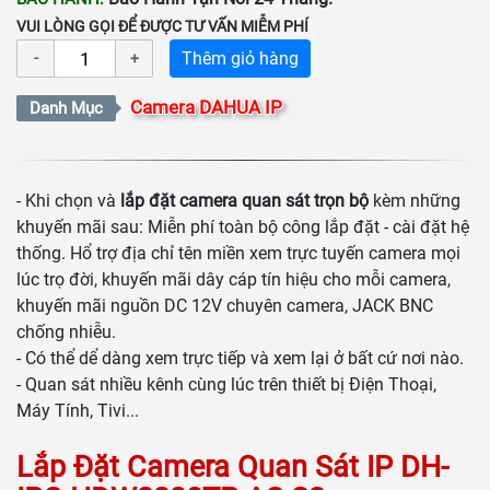
VUI LÒNG GỌI ĐỂ ĐƯỢC TƯ VẤN MIỄM PHÍ
Thêm giỏ hàng
Camera DAHUA IP
Danh Mục
- Khi chọn và
lắp đặt camera quan sát trọn bộ
kèm những
khuyến mãi sau: Miễn phí toàn bộ công lắp đặt - cài đặt hệ
thống. Hổ trợ địa chỉ tên miền xem trực tuyến camera mọi
lúc trọ đời, khuyến mãi dây cáp tín hiệu cho mỗi camera,
khuyến mãi nguồn DC 12V chuyên camera, JACK BNC
chống nhiễu.
- Có thể dể dàng xem trực tiếp và xem lại ở bất cứ nơi nào.
- Quan sát nhiều kênh cùng lúc trên thiết bị Điện Thoại,
Máy Tính, Tivi...
Lắp Đặt
Camera Quan Sát IP
DH-