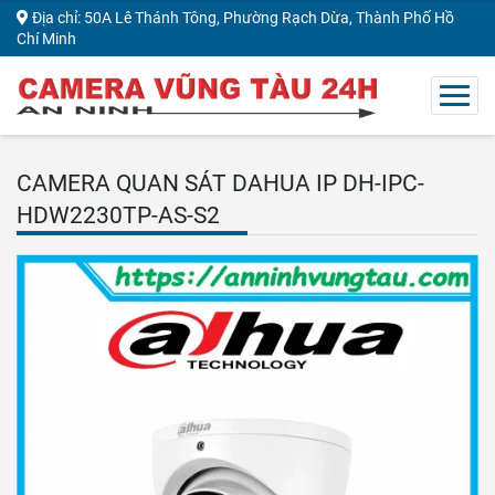
Địa chỉ: 50A Lê Thánh Tông, Phường Rạch Dừa, Thành Phố Hồ
Chí Minh
CAMERA QUAN SÁT DAHUA IP DH-IPC-
HDW2230TP-AS-S2