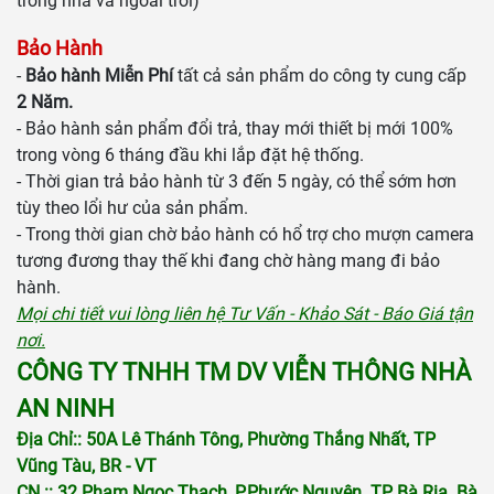
trong nhà và ngoài trời)
Bảo Hành
-
Bảo hành Miễn Phí
tất cả sản phẩm do công ty cung cấp
2 Năm.
- Bảo hành sản phẩm đổi trả, thay mới thiết bị mới 100%
trong vòng 6 tháng đầu khi lắp đặt hệ thống.
- Thời gian trả bảo hành từ 3 đến 5 ngày, có thể sớm hơn
tùy theo lổi hư của sản phẩm.
- Trong thời gian chờ bảo hành có hổ trợ cho mượn camera
tương đương thay thế khi đang chờ hàng mang đi bảo
hành.
Mọi chi tiết vui lòng liên hệ Tư Vấn - Khảo Sát - Báo Giá tận
nơi.
CÔNG TY TNHH TM DV VIỄN THÔNG NHÀ
AN NINH
Địa Chỉ:: 50A Lê Thánh Tông, Phường Thắng Nhất, TP
Vũng Tàu, BR - VT
CN :: 32 Phạm Ngọc Thạch, P.Phước Nguyên. TP Bà Rịa. Bà