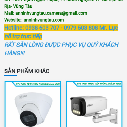
Rịa- Vũng Tàu
Mail:
anninhvungtau.camera@gmail.com
Website::
anninhvungtau.com
Hotline: 0938 603 707 - 0979 503 808 Mr. Lực
hỗ trợ trực tiếp
RẤT SẴN LÒNG ĐƯỢC PHỤC VỤ QUÝ KHÁCH
HÀNG!!!
SẢN PHẨM KHÁC